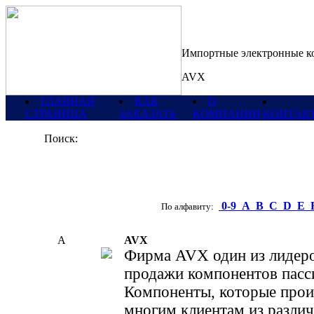
Импортные электронные 
AVX
ГЛАВНАЯ
КАК
О
СТРАНИЦА
ЗАКАЗАТЬ
КОМПАНИИ
КОНТАК
Поиск:
0-9
A
B
C
D
E
По алфавиту:
A
AVX
Фирма AVX один из лидеров
продажи компонентов пасс
Компоненты, которые прои
многим клиентам из различ