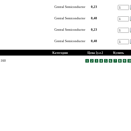
Central Semiconductor
0,23
Central Semiconductor
0,48
Central Semiconductor
0,23
Central Semiconductor
0,48
Категория
Цена [у.е.]
Купить
1160
1
2
3
4
5
6
7
8
9
1
© Диком ( www.dicom-msk.su ) 2004-2026