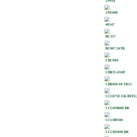
2N918
2N930B
40347
BC337
BC807.16TR
CBCP69
CBR35-010P
CBRHD-04 TR13
CCL0750 (5K/REEL
CCLHM080 BK
CCLM0500
CCLM1000-BK