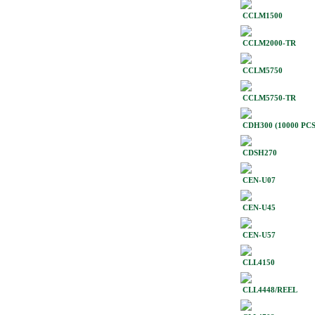
CCLM1500
CCLM2000-TR
CCLM5750
CCLM5750-TR
CDH300 (10000 PC
CDSH270
CEN-U07
CEN-U45
CEN-U57
CLL4150
CLL4448/REEL