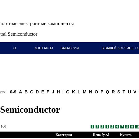
ортные электронные компоненты
tral Semiconductor
О
КОНТАКТЫ
ВАКАНСИИ
В ВАШЕЙ КОРЗИНЕ ТО
КОМПАНИИ
0-9
A
B
C
D
E
F
J
H
I
G
K
L
M
N
O
P
Q
R
S
T
U
V
ту:
 Semiconductor
1160
1
2
3
4
5
6
7
8
9
1
Категория
Цена [у.е.]
Купить