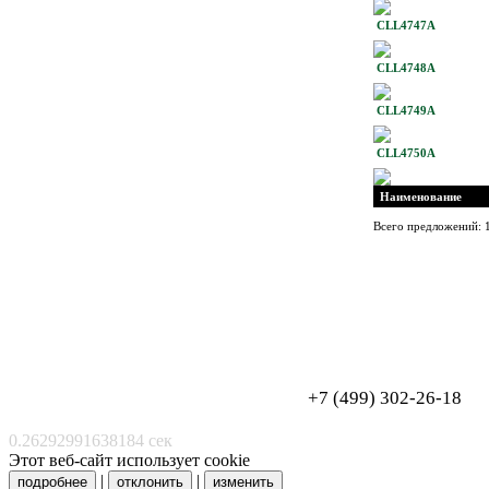
CLL4747A
CLL4748A
CLL4749A
CLL4750A
Наименование
Всего предложений: 
Обработка персональных данных
Согласие на обработку персональных данных
+7 (499) 302-26-18
0.26292991638184 сек
Этот веб-сайт использует cookie
|
|
подробнее
отклонить
изменить