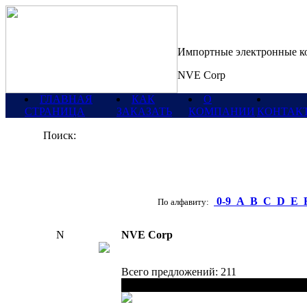
Импортные электронные 
NVE Corp
ГЛАВНАЯ
КАК
О
СТРАНИЦА
ЗАКАЗАТЬ
КОМПАНИИ
КОНТАК
Поиск:
0-9
A
B
C
D
E
По алфавиту:
N
NVE Corp
Всего предложений: 211
Наименование