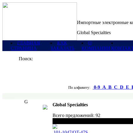
Импортные электронные 
Global Specialties
ГЛАВНАЯ
КАК
О
СТРАНИЦА
ЗАКАЗАТЬ
КОМПАНИИ
КОНТАК
Поиск:
0-9
A
B
C
D
E
По алфавиту:
G
Global Specialties
Всего предложений: 92
Наименование
101-1047/QT-47S