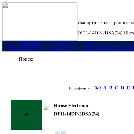
Импортные электронные 
DF11-14DP-2DSA(24) Hirose
ГЛАВНАЯ
КАК
О
СТРАНИЦА
ЗАКАЗАТЬ
КОМПАНИИ
КОНТАК
Поиск:
0-9
A
B
C
D
E
По алфавиту:
Hirose Electronic
DF11-14DP-2DSA(24)
H