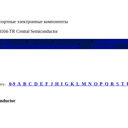
ортные электронные компоненты
104-TR Central Semiconductor
О
В ВАШЕЙ КО
КОМПАНИИ
КОНТАКТЫ
ВАКАНСИИ
ТОВАРОВ: 0
0-9
A
B
C
D
E
F
J
H
I
G
K
L
M
N
O
P
Q
R
S
T
ту:
onductor