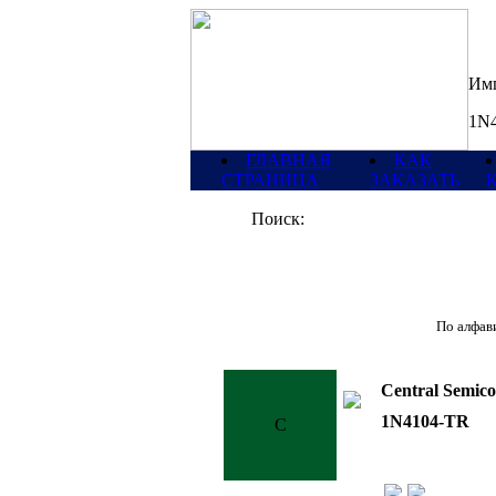
Имп
1N4
ГЛАВНАЯ
КАК
СТРАНИЦА
ЗАКАЗАТЬ
Поиск:
По алфави
Central Semic
1N4104-TR
C