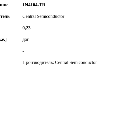
ание
1N4104-TR
тель
Central Semiconductor
0,23
.е.]
дог
-
Производитель: Central Semiconductor
© Диком ( www.dicom-msk.su ) 2004-2026