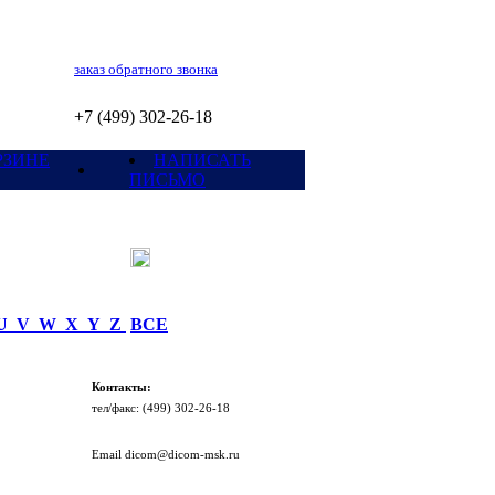
заказ обратного звонка
+7 (499) 302-26-18
РЗИНЕ
НАПИСАТЬ
ПИСЬМО
U
V
W
X
Y
Z
ВСЕ
Контакты:
тел/факc: (499) 302-26-18
Email dicom@dicom-msk.ru