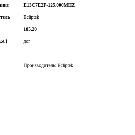
ание
E13C7E2F-125.000MHZ
тель
Ecliptek
185,20
.е.]
дог
-
Производитель: Ecliptek
© Диком ( www.dicom-msk.su ) 2004-2026