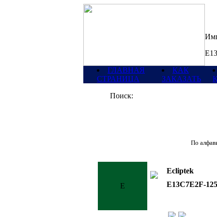
Имп
E13
ГЛАВНАЯ
КАК
СТРАНИЦА
ЗАКАЗАТЬ
Поиск:
По алфави
Ecliptek
E13C7E2F-12
E