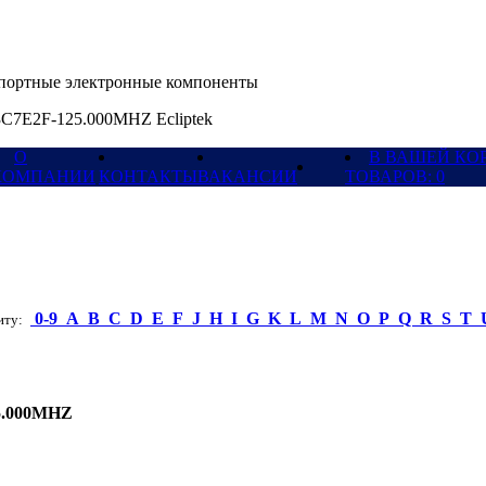
ортные электронные компоненты
C7E2F-125.000MHZ Ecliptek
О
В ВАШЕЙ КО
КОМПАНИИ
КОНТАКТЫ
ВАКАНСИИ
ТОВАРОВ: 0
0-9
A
B
C
D
E
F
J
H
I
G
K
L
M
N
O
P
Q
R
S
T
ту:
5.000MHZ