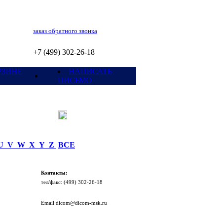
заказ обратного звонка
+7 (499) 302-26-18
РЗИНЕ
НАПИСАТЬ
ПИСЬМО
U
V
W
X
Y
Z
ВСЕ
Контакты:
тел/факc: (499) 302-26-18
Email dicom@dicom-msk.ru