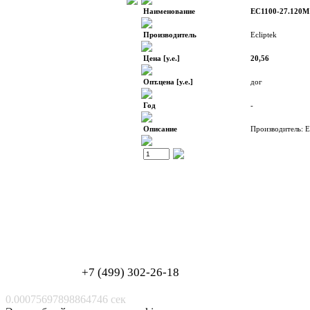
Наименование
EC1100-27.120M
Производитель
Ecliptek
Цена [у.е.]
20,56
Опт.цена [у.е.]
дог
Год
-
Описание
Производитель: E
Обработка персональных данных
Согласие на обработку персональных данных
+7 (499) 302-26-18
0.00075697898864746 сек