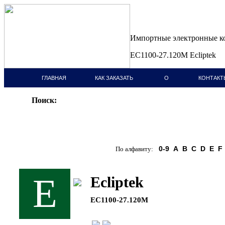
Импортные электронные 
EC1100-27.120M Ecliptek
ГЛАВНАЯ
КАК ЗАКАЗАТЬ
О
КОНТАКТ
СТРАНИЦА
КОМПАНИИ
Поиск:
0-9
A
B
C
D
E
F
По алфавиту:
E
Ecliptek
EC1100-27.120M