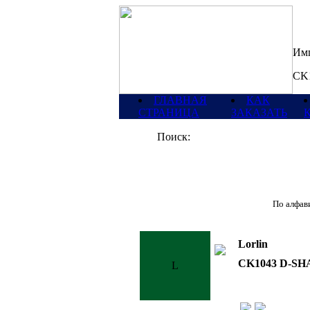
Имп
CK
ГЛАВНАЯ
КАК
СТРАНИЦА
ЗАКАЗАТЬ
Поиск:
По алфави
Lorlin
CK1043 D-SH
L