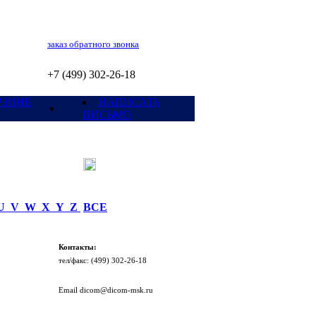
заказ обратного звонка
+7 (499) 302-26-18
РЗИНЕ
НАПИСАТЬ
ПИСЬМО
U
V
W
X
Y
Z
ВСЕ
Контакты:
тел/факc: (499) 302-26-18
Email dicom@dicom-msk.ru