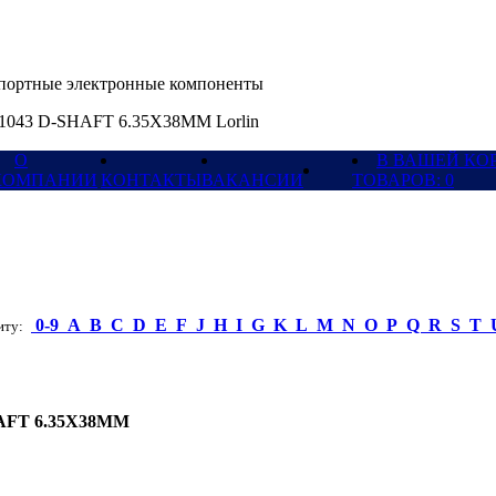
ортные электронные компоненты
1043 D-SHAFT 6.35X38MM Lorlin
О
В ВАШЕЙ КО
КОМПАНИИ
КОНТАКТЫ
ВАКАНСИИ
ТОВАРОВ: 0
0-9
A
B
C
D
E
F
J
H
I
G
K
L
M
N
O
P
Q
R
S
T
ту:
AFT 6.35X38MM