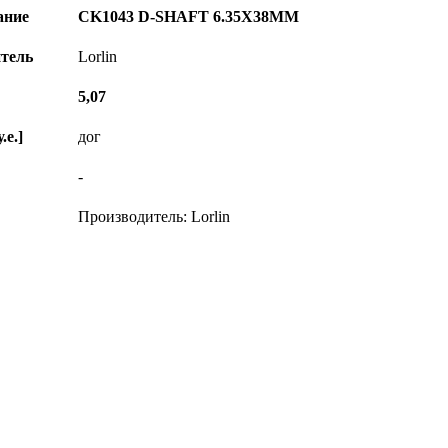
ание
CK1043 D-SHAFT 6.35X38MM
тель
Lorlin
5,07
.е.]
дог
-
Производитель: Lorlin
© Диком ( www.dicom-msk.su ) 2004-2026