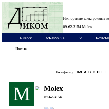
Импортные электронные 
09-62-3154 Molex
ГЛАВНАЯ
КАК ЗАКАЗАТЬ
О
КОНТАКТ
СТРАНИЦА
КОМПАНИИ
Поиск:
0-9
A
B
C
D
E
F
По алфавиту:
M
Molex
09-62-3154