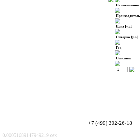
Наименование
Производитель
Цена [у.е.]
Опт.цена [у.е.]
Год
Описание
Обработка персональных данных
Согласие на обработку персональных данных
+7 (499) 302-26-18
0.00051689147949219 сек