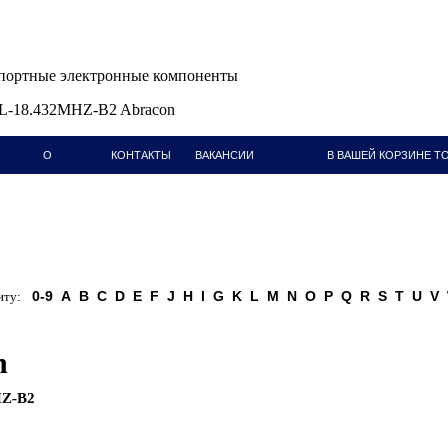
ортные электронные компоненты
-18.432MHZ-B2 Abracon
О
КОНТАКТЫ
ВАКАНСИИ
В ВАШЕЙ КОРЗИНЕ ТО
КОМПАНИИ
0-9
A
B
C
D
E
F
J
H
I
G
K
L
M
N
O
P
Q
R
S
T
U
V
ту:
n
HZ-B2