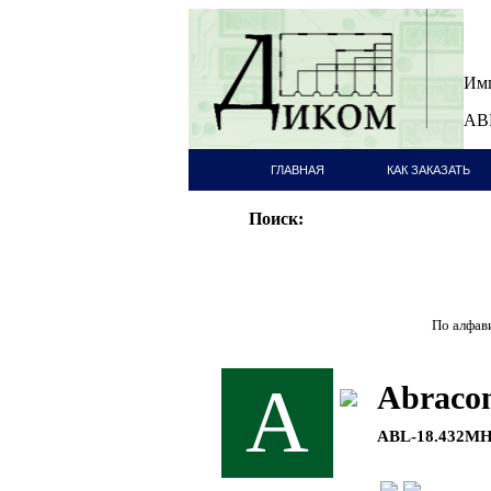
Имп
ABL
ГЛАВНАЯ
КАК ЗАКАЗАТЬ
СТРАНИЦА
Поиск:
По алфави
A
Abraco
ABL-18.432M