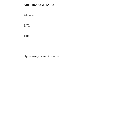
ABL-18.432MHZ-B2
Abracon
0,71
дог.
-
Производитель: Abracon
© Диком ( www.dicom-msk.su ) 2004-2026